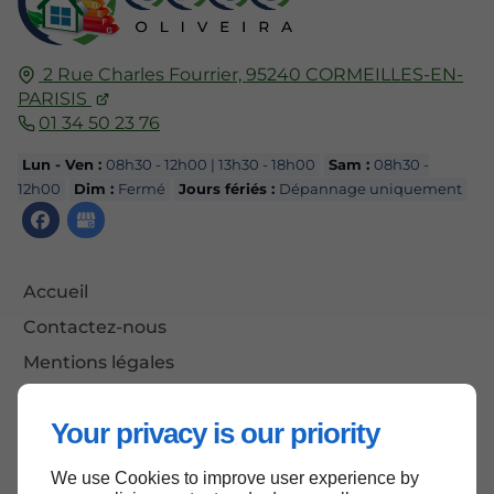
2 Rue Charles Fourrier,
95240
CORMEILLES-EN-
PARISIS
01 34 50 23 76
Lun - Ven :
08h30 - 12h00 | 13h30 - 18h00
Sam :
08h30 -
12h00
Dim :
Fermé
Jours fériés :
Dépannage uniquement
Accueil
Contactez-nous
Mentions légales
Plan du site
Your privacy is our priority
We use Cookies to improve user experience by
Haut de page