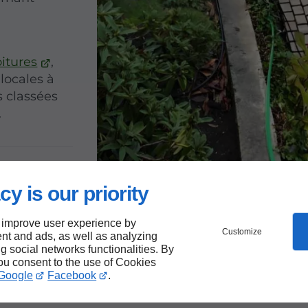
oitures
,
locales à
s classées
.
cy is our priority
r
 improve user experience by
Customize
aison
nt and ads, as well as analyzing
ng social networks functionalities. By
you consent to the use of Cookies
Google
Facebook
.