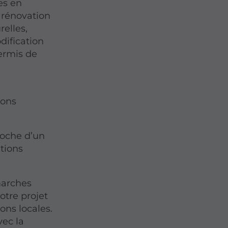
es en
e rénovation
relles,
dification
ermis de
rons
roche d’un
ations
marches
otre projet
ons locales.
vec la