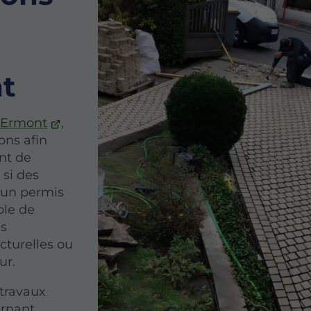
t
à Ermont
,
ons afin
ant de
 si des
u’un permis
ble de
es
cturelles ou
ur.
travaux
ernant