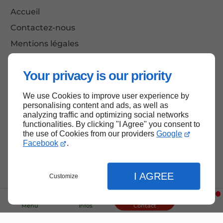
Accueil
Contactez-nous
Mentions légales
Plan du site
Your privacy is our priority
We use Cookies to improve user experience by
Haut de page
personalising content and ads, as well as
analyzing traffic and optimizing social networks
functionalities. By clicking "I Agree" you consent to
the use of Cookies from our providers
Google
Facebook
.
I AGREE
Customize
Menu
Infos
Contact