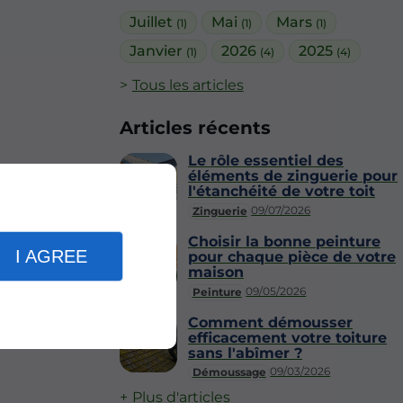
Juillet
Mai
Mars
(1)
(1)
(1)
Janvier
2026
2025
(1)
(4)
(4)
Tous les articles
Articles récents
Le rôle essentiel des
éléments de zinguerie pour
l'étanchéité de votre toit
09/07/2026
Zinguerie
Choisir la bonne peinture
I AGREE
pour chaque pièce de votre
maison
09/05/2026
Peinture
Comment démousser
efficacement votre toiture
sans l'abîmer ?
09/03/2026
Démoussage
Plus d'articles