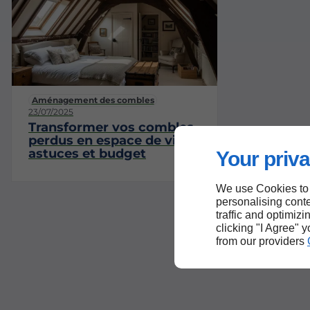
Aménagement des combles
23/07/2025
Transformer vos combles
perdus en espace de vie :
astuces et budget
Your priva
We use Cookies to
personalising conte
traffic and optimizi
clicking "I Agree" 
from our providers